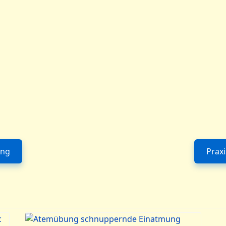
ung
Prax
: Praxisvideo 1: Die verlängerte Ausatmung