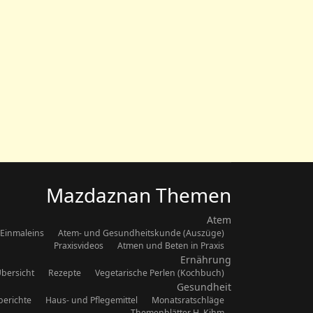
Mazdaznan Themen
Atem
Einmaleins
Atem- und Gesundheitskunde (Auszüge)
Praxisvideos
Atmen und Beten in Praxis
Ernährung
bersicht
Rezepte
Vegetarische Perlen (Kochbuch)
Gesundheit
berichte
Haus- und Pflegemittel
Monatsratschläge
Themenblätter H. Kihm