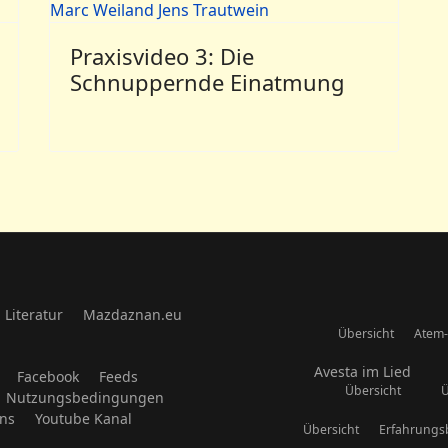
Praxisvideo 3: Die
Schnuppernde Einatmung
Literatur
Mazdaznan.eu
Übersicht
Atem-
Avesta im Lied
Facebook
Feeds
Übersicht
Ü
Nutzungsbedingungen
uns
Youtube Kanal
Übersicht
Erfahrungs