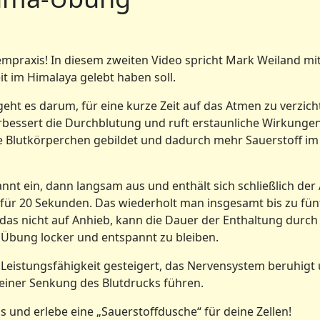
praxis! In diesem zweiten Video spricht Mark Weiland mit
t im Himalaya gelebt haben soll.
eht es darum, für eine kurze Zeit auf das Atmen zu verzich
bessert die Durchblutung und ruft erstaunliche Wirkungen 
Blutkörperchen gebildet und dadurch mehr Sauerstoff im Bl
annt ein, dann langsam aus und enthält sich schließlich d
 für 20 Sekunden. Das wiederholt man insgesamt bis zu fünf
as nicht auf Anhieb, kann die Dauer der Enthaltung durc
r Übung locker und entspannt zu bleiben.
 Leistungsfähigkeit gesteigert, das Nervensystem beruhigt
einer Senkung des Blutdrucks führen.
s und erlebe eine „Sauerstoffdusche“ für deine Zellen!