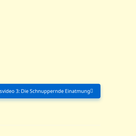
isvideo 3: Die Schnuppernde Einatmung
Nächster Beitrag: Praxisvideo 3: Die Sc