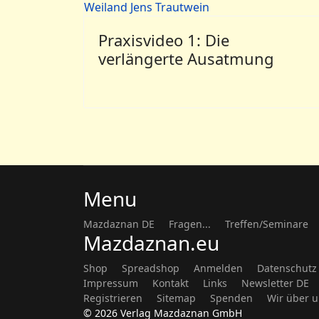
Praxisvideo 1: Die
verlängerte Ausatmung
Menu
Mazdaznan DE
Fragen...
Treffen/Seminare
Mazdaznan.eu
Shop
Spreadshop
Anmelden
Datenschutz
Impressum
Kontakt
Links
Newsletter DE
Registrieren
Sitemap
Spenden
Wir über 
© 2026 Verlag Mazdaznan GmbH