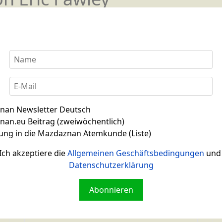
art
Übung macht den
nan Newsletter Deutsch
an.eu Beitrag (zweiwöchentlich)
ung in die Mazdaznan Atemkunde (Liste)
Ich akzeptiere die
Allgemeinen Geschäftsbedingungen
und 
Datenschutzerklärung
Video Drüsenübung
Abonnieren
Liebesquelle 1 Armübungen