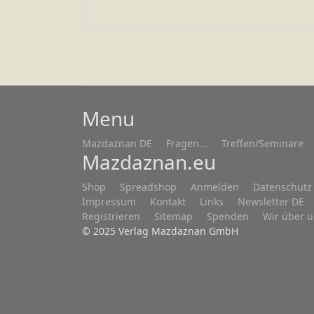
Menu
Mazdaznan DE
Fragen...
Treffen/Seminare
Mazdaznan.eu
Shop
Spreadshop
Anmelden
Datenschutz
Impressum
Kontakt
Links
Newsletter DE
Registrieren
Sitemap
Spenden
Wir über 
© 2025 Verlag Mazdaznan GmbH