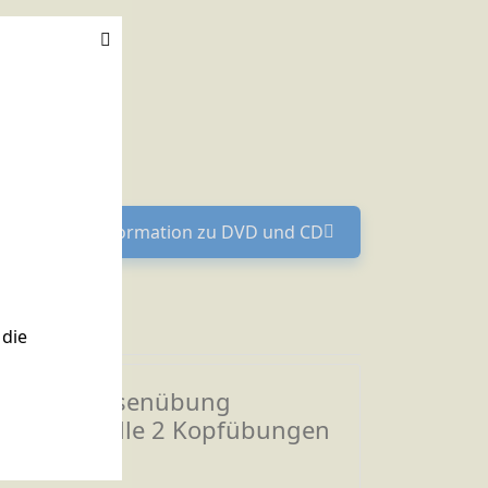
 Meister - Information zu DVD und CD
Nächster Beitrag: Übung macht den Meister - 
die
Video Drüsenübung
Liebesquelle 2 Kopfübungen