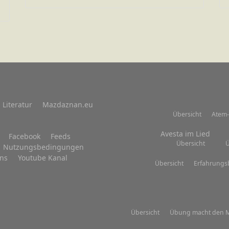
Literatur
Mazdaznan.eu
Übersicht
Atem-
Avesta im Lied
Facebook
Feeds
Übersicht
Ü
Nutzungsbedingungen
uns
Youtube Kanal
Übersicht
Erfahrungs
Übersicht
Übung macht den M