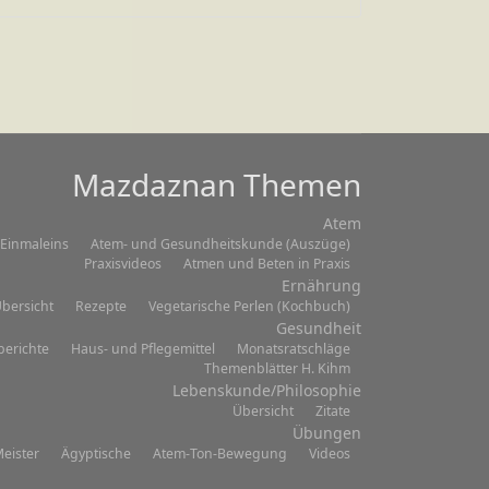
Mazdaznan Themen
Atem
Einmaleins
Atem- und Gesundheitskunde (Auszüge)
Praxisvideos
Atmen und Beten in Praxis
Ernährung
bersicht
Rezepte
Vegetarische Perlen (Kochbuch)
Gesundheit
berichte
Haus- und Pflegemittel
Monatsratschläge
Themenblätter H. Kihm
Lebenskunde/Philosophie
Übersicht
Zitate
Übungen
eister
Ägyptische
Atem-Ton-Bewegung
Videos