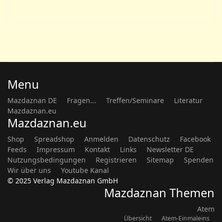
Menu
Mazdaznan DE
Fragen...
Treffen/Seminare
Literatur
Mazdaznan.eu
Mazdaznan.eu
Shop
Spreadshop
Anmelden
Datenschutz
Facebook
Feeds
Impressum
Kontakt
Links
Newsletter DE
Nutzungsbedingungen
Registrieren
Sitemap
Spenden
Wir über uns
Youtube Kanal
© 2025 Verlag Mazdaznan GmbH
Mazdaznan Themen
Atem
Übersicht
Atem-Einmaleins