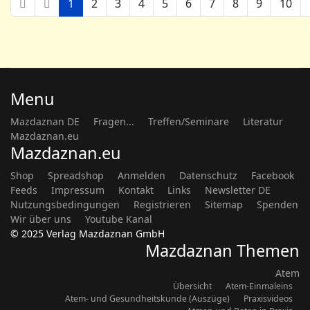
1
2
3
4
5
6
7
8
9
10
Menu
Mazdaznan DE
Fragen...
Treffen/Seminare
Literatur
Mazdaznan.eu
Mazdaznan.eu
Shop
Spreadshop
Anmelden
Datenschutz
Facebook
Feeds
Impressum
Kontakt
Links
Newsletter DE
Nutzungsbedingungen
Registrieren
Sitemap
Spenden
Wir über uns
Youtube Kanal
© 2025 Verlag Mazdaznan GmbH
Mazdaznan Themen
Atem
Übersicht
Atem-Einmaleins
Atem- und Gesundheitskunde (Auszüge)
Praxisvideos