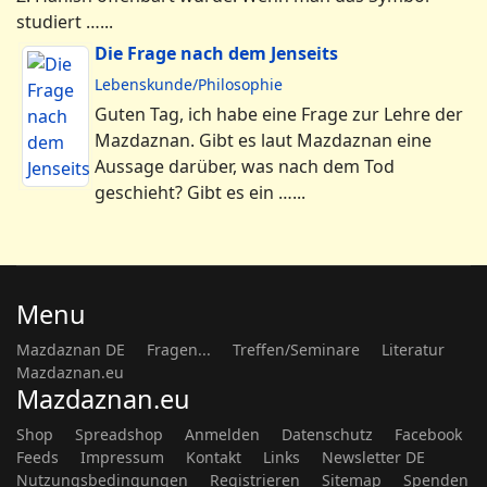
studiert …...
Die Frage nach dem Jenseits
Lebenskunde/Philosophie
Guten Tag, ich habe eine Frage zur Lehre der
Mazdaznan. Gibt es laut Mazdaznan eine
Aussage darüber, was nach dem Tod
geschieht? Gibt es ein …...
Menu
Mazdaznan DE
Fragen...
Treffen/Seminare
Literatur
Mazdaznan.eu
Mazdaznan.eu
Shop
Spreadshop
Anmelden
Datenschutz
Facebook
Feeds
Impressum
Kontakt
Links
Newsletter DE
Nutzungsbedingungen
Registrieren
Sitemap
Spenden