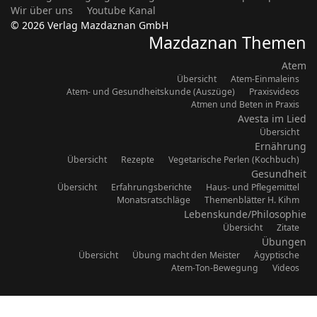
Wir über uns
Youtube Kanal
© 2026 Verlag Mazdaznan GmbH
Mazdaznan Themen
Atem
Übersicht
Atem-Einmaleins
Atem- und Gesundheitskunde (Auszüge)
Praxisvideos
Atmen und Beten in Praxis
Avesta im Lied
Übersicht
Ernährung
Übersicht
Rezepte
Vegetarische Perlen (Kochbuch)
Gesundheit
Übersicht
Erfahrungsberichte
Haus- und Pflegemittel
Monatsratschläge
Themenblätter H. Kihm
Lebenskunde/Philosophie
Übersicht
Zitate
Übungen
Übersicht
Übung macht den Meister
Ägyptische
Atem-Ton-Bewegung
Videos