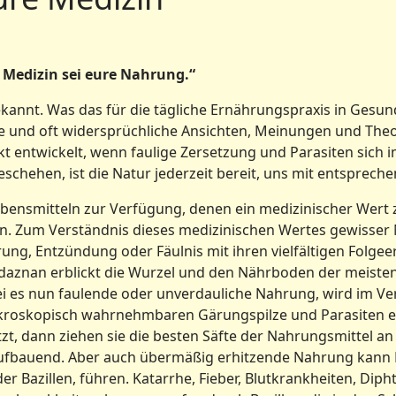
 Medizin sei eure Nahrung.“
ekannt. Was das für die tägliche Ernährungspraxis in Gesun
e und oft widersprüchliche Ansichten, Meinungen und Theor
 entwickelt, wenn faulige Zersetzung und Parasiten sich im
 geschehen, ist die Natur jederzeit bereit, uns mit entspr
Lebensmitteln zur Verfügung, denen ein medizinischer Wert 
. Zum Verständnis dieses medizinischen Wertes gewisser
rung, Entzündung oder Fäulnis mit ihren vielfältigen Folge
zdaznan erblickt die Wurzel und den Nährboden der meisten
i es nun faulende oder unverdauliche Nahrung, wird im Ve
mikroskopisch wahrnehmbaren Gärungspilze und Parasiten e
zt, dann ziehen sie die besten Säfte der Nahrungsmittel an 
 aufbauend. Aber auch übermäßig erhitzende Nahrung kan
 Bazillen, führen. Katarrhe, Fieber, Blutkrankheiten, Dipht