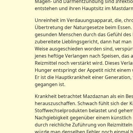
Magen- und Darmentzündung sind Infektion
entstehen und ihren Hauptsitz im Mastdar
Unreinheit im Verdauungsapparat, die, chr
Übertretung der Naturgesetze beim Essen.
gesunden Menschen durch das Gefühl des H
zubereitete Lieblingsgericht, dann hat man 
Weise ausgeschieden worden sind, verspür
jenes heftige Verlangen nach Speisen, das
Reizmittel noch verstärkt wird. Dieses Ver
Hunger entspringt der Appetit nicht einem
Er ist die Hauptkrankheit einer Generation
gegangen ist.
Krankheit betrachtet Mazdaznan als ein Be
herauszuschaffen. Schwach fühlt sich der 
Stoffwechselprodukten belastet und gehem
Nachgiebigkeit gegenüber einem künstlich 
durch reichliche Zuführung von Reizmittel
würde man denselben Fehler noch einmal b