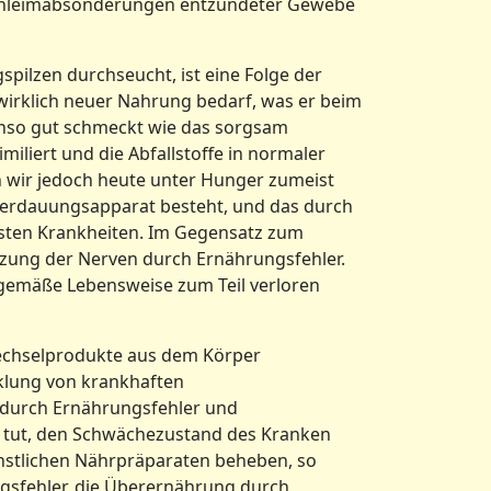
 Schleimabsonderungen entzündeter Gewebe
pilzen durchseucht, ist eine Folge der
irklich neuer Nahrung bedarf, was er beim
enso gut schmeckt wie das sorgsam
miliert und die Abfallstoffe in normaler
 wir jedoch heute unter Hunger zumeist
 Verdauungsapparat besteht, und das durch
eisten Krankheiten. Im Gegensatz zum
izung der Nerven durch Ernährungsfehler.
urgemäße Lebensweise zum Teil verloren
wechselprodukte aus dem Körper
cklung von krankhaften
 durch Ernährungsfehler und
e tut, den Schwächezustand des Kranken
ünstlichen Nährpräparaten beheben, so
gsfehler, die Überernährung durch