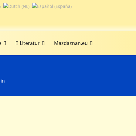
e
Literatur
Mazdaznan.eu
in