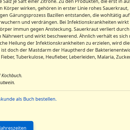
e Salz je Saft einer Zitrone. Zu den Produkten, die erst i
örper wirken, gehören in erster Linie rohes Sauerkraut, s
gen Gärungsprozess Bazillen entstanden, die wohltätig au
rwuchern und verdrängen. Bei Infektionskrankheiten wirkt
rper immun gegen Ansteckung. Sauerkraut verliert durch Ko
Nährwert und wirkt beschwerend. Ähnlich verhält es sich m
che Heilung der Infektionskrankheiten zu erzielen, wird di
 ist doch der Mastdarm der Hauptherd der Bakterienentwi
ieber, Tuberkulose, Heufieber, Leberleiden, Malaria, Zucke
 Kochbuch.
autwein.
kunde als Buch bestellen.
Jahreszeiten