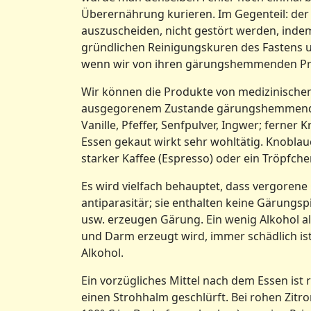
Überernährung kurieren. Im Gegenteil: de
auszuscheiden, nicht gestört werden, inde
gründlichen Reinigungskuren des Fastens 
wenn wir von ihren gärungshemmenden P
Wir können die Produkte von medizinischem W
ausgegorenem Zustande gärungshemmend wi
Vanille, Pfeffer, Senfpulver, Ingwer; ferne
Essen gekaut wirkt sehr wohltätig. Knoblauc
starker Kaffee (Espresso) oder ein Tröpfch
Es wird vielfach behauptet, dass vergorene
antiparasitär; sie enthalten keine Gärungsp
usw. erzeugen Gärung. Ein wenig Alkohol a
und Darm erzeugt wird, immer schädlich is
Alkohol.
Ein vorzügliches Mittel nach dem Essen ist 
einen Strohhalm geschlürft. Bei rohen Zitro