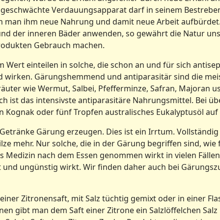
r geschwächte Verdauungsapparat darf in seinem Bestreben
m man ihm neue Nahrung und damit neue Arbeit aufbürdet. W
und der inneren Bäder anwenden, so gewährt die Natur uns
rodukten Gebrauch machen.
ert einteilen in solche, die schon an und für sich antisept
rken. Gärungshemmend und antiparasitär sind die meiste
r Kräuter wie Wermut, Salbei, Pfefferminze, Safran, Majora
h ist das intensivste antiparasitäre Nahrungsmittel. Bei ü
en Kognak oder fünf Tropfen australisches Eukalyptusöl au
 Getränke Gärung erzeugen. Dies ist ein Irrtum. Vollständi
ilze mehr. Nur solche, die in der Gärung begriffen sind, wie
ls Medizin nach dem Essen genommen wirkt in vielen Fällen
t und ungünstig wirkt. Wir finden daher auch bei Gärungs
reiner Zitronensaft, mit Salz tüchtig gemixt oder in einer F
nen gibt man dem Saft einer Zitrone ein Salzlöffelchen Salz