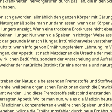
skrankheiten, hervorgerufen durch Bazillen, die in den
m haben.
onisch geworden, allmählich den ganzen Körper mit Gärungs
 Naturgemäß sollte man nur dann essen, wenn der Körper w
ungers anzeigt. Wenn eine trockene Brotkruste nicht eb
keinen Hunger. Nur wenn die Speisen in richtiger Weise assi
t der gesunde Mensch Hunger. Irrtümlicherweise verstehen
 auftritt, wenn infolge von Ernährungsfehlern Lähmung im
langen, der Appetit, ist nach Mazdaznan die Ursache der m
 wirklichen Bedürfnis, sondern der Anstachelung und Aufre
, welcher der natürliche Instinkt für eine normale und nat
streben der Natur, die belastenden Fremdstoffe und Stoff
Kranke, weil seine organischen Funktionen durch die Entwi
mt werden. Und diese Fremdstoffe selbst sind entstanden
erregten Appetit. Wollte man nun, wie es die Medizin heut
n (Medizinen), konzentrierten eiweißreichen Speisen und k
egehen, würde die Ernährungsfehler durch neue Ernährun