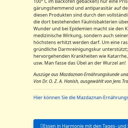
100° C im Backofen gebacken) nur eine Pris
gärungshemmend und antiparasitär auf den K
diesen Produkten sind durch den vollständi
die dort bestehenden Fäulnisbakterien übe
Wunder und bei Epidemien macht sie den Kö
medizinische Wirkung, sondern auch seinen 
höchstens erhitzt werden darf. Um eine ras
gründliche Darmreinigungskur unterstützt;
hervorgehenden Krankheiten wie Katarrhe, F
usw. Man fasse das Übel an der Wurzel an!
Auszüge aus Mazdaznan-Ernährungskunde und
Von Dr. O. Z. A. Hanish, ausgewählt von Jens Tr
Hier können Sie die Mazdaznan-Ernährungs
Essen in Harmonie mit den Tages- und 