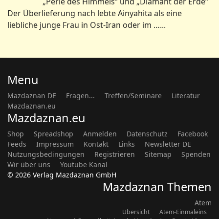
„Perle des Himmels“ und „Diamant der Erde“
Der Überlieferung nach lebte Ainyahita als eine
liebliche junge Frau in Ost-Iran oder im …...
Menu
Mazdaznan DE
Fragen...
Treffen/Seminare
Literatur
Mazdaznan.eu
Mazdaznan.eu
Shop
Spreadshop
Anmelden
Datenschutz
Facebook
Feeds
Impressum
Kontakt
Links
Newsletter DE
Nutzungsbedingungen
Registrieren
Sitemap
Spenden
Wir über uns
Youtube Kanal
© 2026 Verlag Mazdaznan GmbH
Mazdaznan Themen
Atem