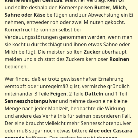
und sollte deshalb den Körnerspeisen
Butter, Milch,
Sahne oder Käse
beifügen und zur Abwechslung ein Ei
nehmen, entweder roh oder zwei Minuten gekocht.
Körnerfrüchte können selbst bei
Verdauungsstörungen genommen werden, wenn man
sie kocht u durchschlägt und ihnen etwas Sahne oder
Milch beifügt. Die meisten sollten
Zucker
überhaupt
meiden und sich statt des Zuckers kernloser
Rosinen
bedienen.
Wer findet, daß er trotz gewissenhafter Ernährung
verstopft oder unregelmäßig ist, vermische gründlich
miteinander 3 Teile
Feigen
, 2 Teile
Datteln
und 1 Teil
Sennesschotenpulver
und nehme davon eine kleine
Menge nach jeder Mahlzeit, beobachte die Wirkung
und ändere das Verhältnis für seinen besonderen Fall.
Der eine braucht vielleicht mehr Sennesschotenpulver
oder muß sogar noch etwas bittere
Aloe oder Cascara
sagrada
beifügen. Der andere braucht daneben