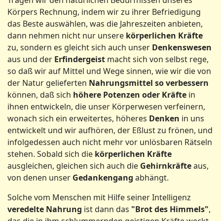
Körpers Rechnung, indem wir zu ihrer Befriedigung
das Beste auswählen, was die Jahreszeiten anbieten,
dann nehmen nicht nur unsere
körperlichen Kräfte
zu, sondern es gleicht sich auch unser
Denkenswesen
aus und der
Erfindergeist
macht sich von selbst rege,
so daß wir auf Mittel und Wege sinnen, wie wir die von
der Natur gelieferten
Nahrungsmittel so verbessern
können, daß sich
höhere Potenzen oder Kräfte
in
ihnen entwickeln, die unser Körperwesen verfeinern,
wonach sich ein erweitertes, höheres
Denken
in uns
entwickelt und wir aufhören, der Eßlust zu frönen, und
infolgedessen auch nicht mehr vor unlösbaren Rätseln
stehen. Sobald sich die
körperlichen Kräfte
ausgleichen, gleichen sich auch die
Gehirnkräfte
aus,
von denen unser
Gedankengang
abhängt.
Solche vom Menschen mit Hilfe seiner Intelligenz
veredelte Nahrung
ist dann das
"Brot des Himmels"
,
das die in ihm schlummernden geistigen Kräfte weckt,