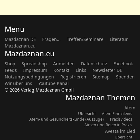
Lebenskunde
Ich möchte von meinen positiven
Erfahrungen mit dem Mazdaznan-Dinkelbrot, das
ohne treibende Hefe, Sauerteig oder Backferment
zubereitet …...
Menu
Mazdaznan DE
Fragen...
Treffen/Seminare
Literatur
Mazdaznan.eu
Mazdaznan.eu
Shop
Spreadshop
Anmelden
Datenschutz
Facebook
Feeds
Impressum
Kontakt
Links
Newsletter DE
Nutzungsbedingungen
Registrieren
Sitemap
Spenden
Wir über uns
Youtube Kanal
© 2026 Verlag Mazdaznan GmbH
Mazdaznan Themen