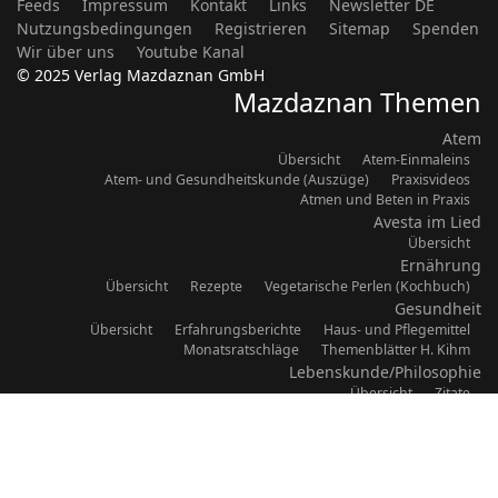
Feeds
Impressum
Kontakt
Links
Newsletter DE
Nutzungsbedingungen
Registrieren
Sitemap
Spenden
Wir über uns
Youtube Kanal
© 2025 Verlag Mazdaznan GmbH
Mazdaznan Themen
Atem
Übersicht
Atem-Einmaleins
Atem- und Gesundheitskunde (Auszüge)
Praxisvideos
Atmen und Beten in Praxis
Avesta im Lied
Übersicht
Ernährung
Übersicht
Rezepte
Vegetarische Perlen (Kochbuch)
Gesundheit
Übersicht
Erfahrungsberichte
Haus- und Pflegemittel
Monatsratschläge
Themenblätter H. Kihm
Lebenskunde/Philosophie
Übersicht
Zitate
Übungen
Übersicht
Übung macht den Meister
Ägyptische
Atem-Ton-Bewegung
Videos