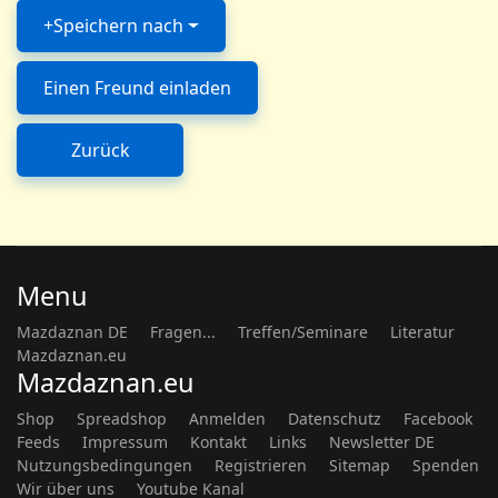
Speichern nach
Einen Freund einladen
Zurück
Menu
Mazdaznan DE
Fragen...
Treffen/Seminare
Literatur
Mazdaznan.eu
Mazdaznan.eu
Shop
Spreadshop
Anmelden
Datenschutz
Facebook
Feeds
Impressum
Kontakt
Links
Newsletter DE
Nutzungsbedingungen
Registrieren
Sitemap
Spenden
Wir über uns
Youtube Kanal