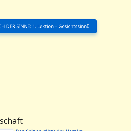
CH DER SINNE: 1. Lektion – Gesichtssinn
Nächster Beitrag: IM REICH DER SINNE: 1. 
schaft