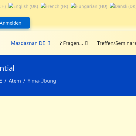
Anmelden
Mazdaznan DE
Fragen...
Treffen/Seminar
ntial
E
Atem
Yima-Übung