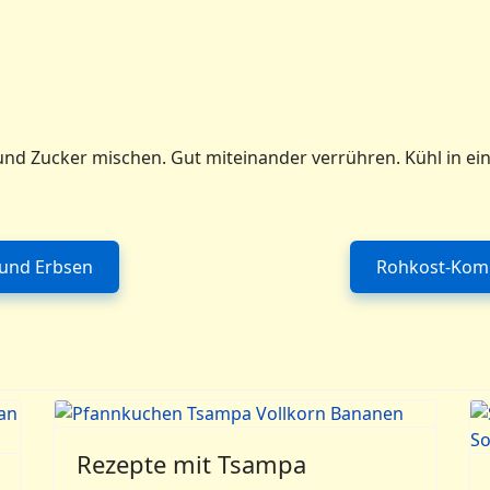
z und Zucker mischen. Gut miteinander verrühren. Kühl in e
 und Erbsen
Rohkost-Kombi
itrag: Sommer-Rezept: Mohrrüben mit Hirse und Erbsen
Rezepte mit Tsampa