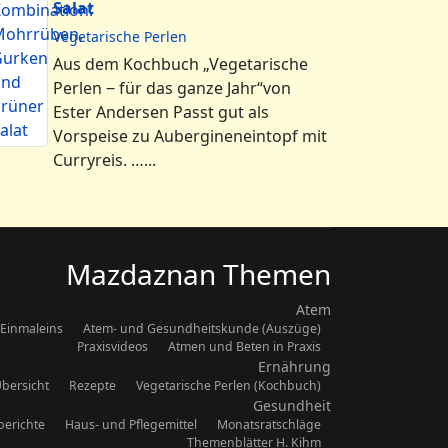
Salat
Vegetarische Perlen
Aus dem Kochbuch „Vegetarische
Perlen ‒ für das ganze Jahr“von
Ester Andersen Passt gut als
Vorspeise zu Aubergineneintopf mit
Curryreis. …...
Mazdaznan Themen
Atem
Einmaleins
Atem- und Gesundheitskunde (Auszüge)
Praxisvideos
Atmen und Beten in Praxis
Ernährung
bersicht
Rezepte
Vegetarische Perlen (Kochbuch)
Gesundheit
berichte
Haus- und Pflegemittel
Monatsratschläge
Themenblätter H. Kihm