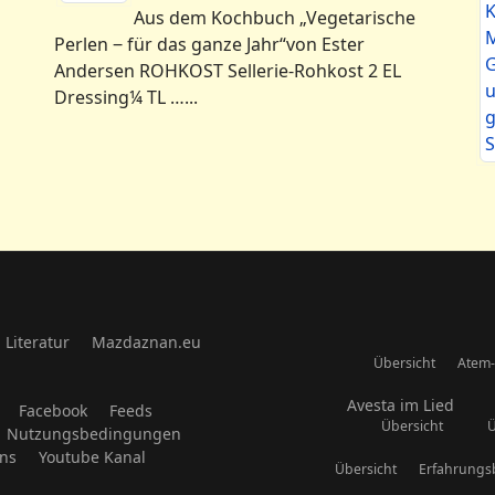
Aus dem Kochbuch „Vegetarische
Perlen ‒ für das ganze Jahr“von Ester
Andersen ROHKOST Sellerie-Rohkost 2 EL
Dressing¼ TL …...
Literatur
Mazdaznan.eu
Übersicht
Atem-
Avesta im Lied
Facebook
Feeds
Übersicht
Ü
Nutzungsbedingungen
uns
Youtube Kanal
Übersicht
Erfahrungs