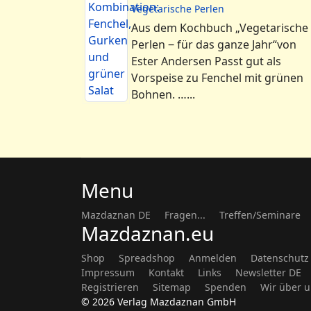
Vegetarische Perlen
Aus dem Kochbuch „Vegetarische
Perlen ‒ für das ganze Jahr“von
Ester Andersen Passt gut als
Vorspeise zu Fenchel mit grünen
Bohnen. …...
Menu
Mazdaznan DE
Fragen...
Treffen/Seminare
Mazdaznan.eu
Shop
Spreadshop
Anmelden
Datenschutz
Impressum
Kontakt
Links
Newsletter DE
Registrieren
Sitemap
Spenden
Wir über 
© 2026 Verlag Mazdaznan GmbH