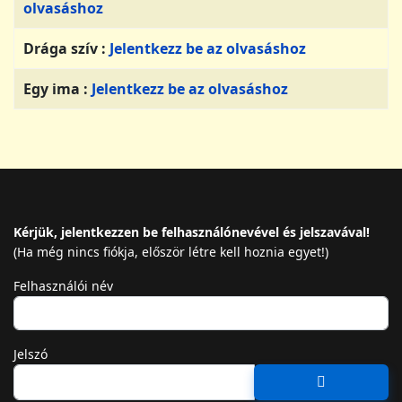
olvasáshoz
Drága szív :
Jelentkezz be az olvasáshoz
Egy ima :
Jelentkezz be az olvasáshoz
Kérjük, jelentkezzen be felhasználónevével és jelszavával!
(Ha még nincs fiókja, először létre kell hoznia egyet!)
Felhasználói név
Jelszó
Jelszó megj