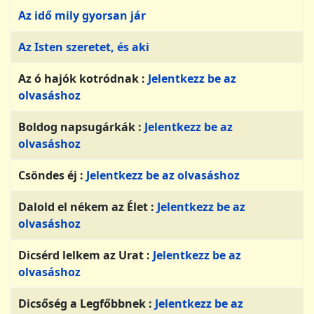
Az idő mily gyorsan jár
Az Isten szeretet, és aki
Az ó hajók kotródnak :
Jelentkezz be az
olvasáshoz
Boldog napsugárkák :
Jelentkezz be az
olvasáshoz
Csöndes éj :
Jelentkezz be az olvasáshoz
Dalold el nékem az Élet :
Jelentkezz be az
olvasáshoz
Dicsérd lelkem az Urat :
Jelentkezz be az
olvasáshoz
Dicsőség a Legfőbbnek :
Jelentkezz be az