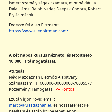
ismert személyiségek számára, mint például a
Dalai Láma, Ralph Nader, Deepak Chopra, Robert
Bly és mások.
Fedezze fel Allen Pittmant:
https://www.allenpittman.com/
A két napos kursus nézhetö, és letölthetö
10.000 Ft támogatással.
Átutalás:
Név: Mazdaznan Életmód Alapítvány
Számlaszám: 11600006-00000000-78035577
Közlemény: Támogatás
<-- Fontos!
Ezután írjon rövid emailt
marco@Mazdaznan.eu
és hosszaférést kell
beálítani és aztán így be lehet lépni: