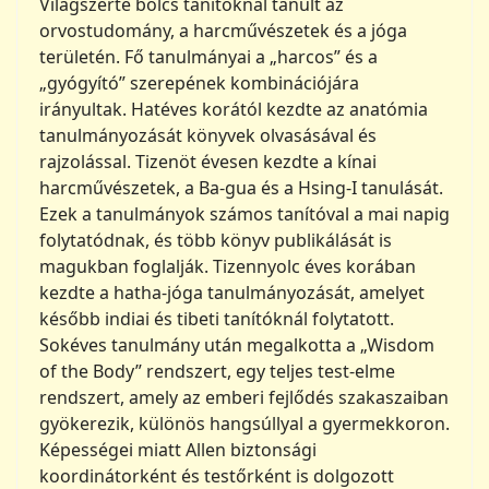
Világszerte bölcs tanítóknál tanult az
orvostudomány, a harcművészetek és a jóga
területén. Fő tanulmányai a „harcos” és a
„gyógyító” szerepének kombinációjára
irányultak. Hatéves korától kezdte az anatómia
tanulmányozását könyvek olvasásával és
rajzolással. Tizenöt évesen kezdte a kínai
harcművészetek, a Ba-gua és a Hsing-I tanulását.
Ezek a tanulmányok számos tanítóval a mai napig
folytatódnak, és több könyv publikálását is
magukban foglalják. Tizennyolc éves korában
kezdte a hatha-jóga tanulmányozását, amelyet
később indiai és tibeti tanítóknál folytatott.
Sokéves tanulmány után megalkotta a „Wisdom
of the Body” rendszert, egy teljes test-elme
rendszert, amely az emberi fejlődés szakaszaiban
gyökerezik, különös hangsúllyal a gyermekkoron.
Képességei miatt Allen biztonsági
koordinátorként és testőrként is dolgozott