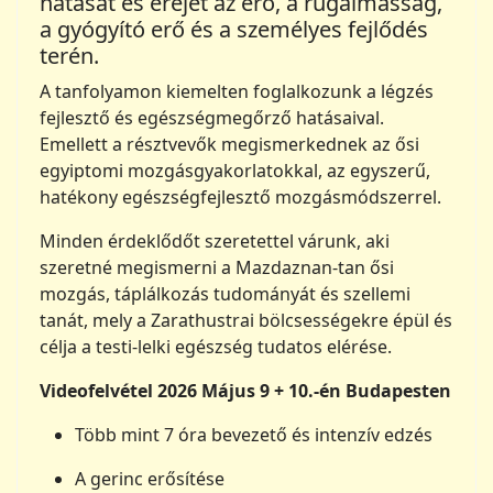
hatását és erejét az erő, a rugalmasság,
a gyógyító erő és a személyes fejlődés
terén.
A tanfolyamon kiemelten foglalkozunk a légzés
fejlesztő és egészségmegőrző hatásaival.
Emellett a résztvevők megismerkednek az ősi
egyiptomi mozgásgyakorlatokkal, az egyszerű,
hatékony egészségfejlesztő mozgásmódszerrel.
Minden érdeklődőt szeretettel várunk, aki
szeretné megismerni a Mazdaznan-tan ősi
mozgás, táplálkozás tudományát és szellemi
tanát, mely a Zarathustrai bölcsességekre épül és
célja a testi-lelki egészség tudatos elérése.
Videofelvétel 2026 Május 9 + 10.-én Budapesten
Több mint 7 óra bevezető és intenzív edzés
A gerinc erősítése