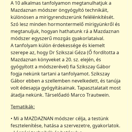
A 10 alkalmas tanfolyamon megtanulhatjuk a
Mazdaznan módszer öngyógyító technikáit,
különösen a mirigyrendszerünk felélénkítését.
Szó lesz minden hormontermelő mirigyünkről és
megtanuljuk, hogyan hathatunk rá a Mazdaznan
módszer egyszerű mozgás gyakorlataival.
A tanfolyam külön érdekessége és kiemelt
szerepe az, hogy Dr Szikszai Géza (Ő fordította a
Mazdaznan könyveket a 20. sz.
elején, és
gyógyított a módszerével) fia Szikszay Gábor
fogja nekünk tartani a tanfolyamot. Szikszay
Gábor ebben a szellemben nevelkedett, és tanúja
volt édesapja gyógyításainak. Tapasztalatait most
átadja nekünk. Társelőadó Marco Trautwein.
Tematikák:
• Mi a MAZDAZNAN módszer célja, a testünk
fesztelenítése, hatása a szervezetre, gyakorlatok.