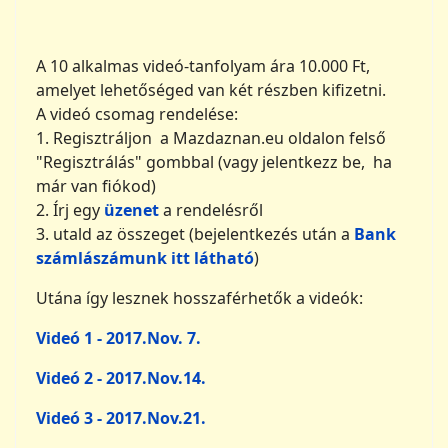
Videók
2017. március 17.-én
Videók:
Jelentkezz be az olvasáshoz
Alkategóriák
Kérjük, jelentkezzen be felhasználónevével és jelszavával!
(Ha még nincs fiókja, először létre kell hoznia egyet!)