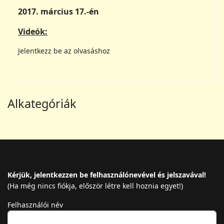
Mazdaznan HU
A 12 Állatövi-jegy
Ainyahita
Aveszta Dalok
Dr. O. Z. A. Hanish
Egy Mazdaznan ima
Gyakorlat teszi a mestert
Havitanácsok
Légzés
Mi a Mazdaznan?
Szeretet a világ reménye
Táplálkozás
Online Programok (Zoom)
Videók