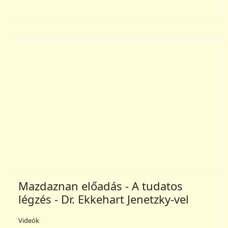
fejlõdését és megújulását szolgálja, ha mi az életökonómiát
és minden igazi ökonómiát tanulmányoznánk, akkor nem
ingadoznánk ide-oda, s nem pazarolnánk el életerõnket,
hanem megtanulnánk, az életnek örvendeni, s ezáltal az
egész faj megváltásának alapkövét lerakni."
Dr. O.Z.A. Hanish
Menu
Mazdaznan HU
GYIK
Kiadványok
Mazdaznan.eu
Mazdaznan.eu
Shop
Spreadshop
Bejelentkezés
Email Hirlevél
Fiók létrehozása
Facebook
Impressum
Kapcsolat
Links
Nutzungsbedingungen
Sitemap
Sütik és Adatvédelem
Tanácsadás
Youtube Mazdaznan HU
© 2026 Verlag Mazdaznan GmbH