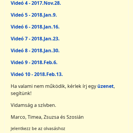
Felhasználói név
Jelszó
Jelszó megj
Emlékezzen rám
Belépés
Elfelejtette a jelszavát?
Elfelejtette a felhasználónevét?
Fiók létrehozása
"Ha mi figyelnénk a táplálék hatására a testünkben, s meg
tanulnánk csak azt enni, és inni, ami a sejtszövetünk