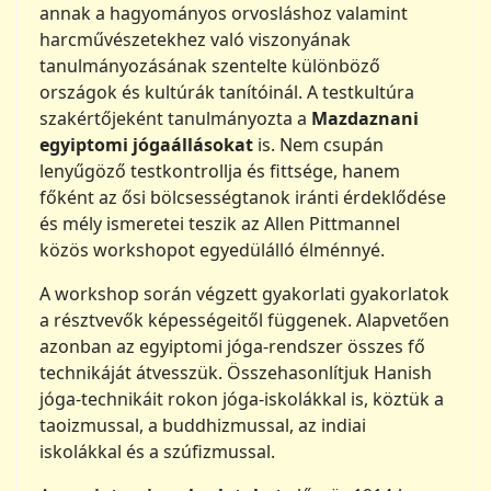
annak a hagyományos orvosláshoz valamint
harcművészetekhez való viszonyának
tanulmányozásának szentelte különböző
országok és kultúrák tanítóinál. A testkultúra
szakértőjeként tanulmányozta a
Mazdaznani
egyiptomi jógaállásokat
is. Nem csupán
lenyűgöző testkontrollja és fittsége, hanem
főként az ősi bölcsességtanok iránti érdeklődése
és mély ismeretei teszik az Allen Pittmannel
közös workshopot egyedülálló élménnyé.
A workshop során végzett gyakorlati gyakorlatok
a résztvevők képességeitől függenek. Alapvetően
azonban az egyiptomi jóga-rendszer összes fő
technikáját átvesszük. Összehasonlítjuk Hanish
jóga-technikáit rokon jóga-iskolákkal is, köztük a
taoizmussal, a buddhizmussal, az indiai
iskolákkal és a szúfizmussal.