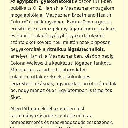
Az
egyiptomi gyakorlatokat
először 1914-ben
publikálta O. Z. Hanish, a Mazdaznan-mozgalom
megalapítója a „Mazdaznan Breath and Health
Culture” című könyvében. Ezek erősen a gerinc
erősítésére és mozgékonyságára koncentrálnak,
és Hanish haladó gyógyító gyakorlatokként
szánta őket követőinek, miután azok alaposan
begyakorolták a
ritmikus légzéstechnikát
,
amelyet Hanish a Mazdaznanban, később pedig
Colona-Walewski a kaukázusi jógában tanított.
Mindketten zarathushtrai eredetet
tulajdonítottak ezeknek a különleges
légzéstechnikáknak, ugyanakkor arról számoltak
be, hogy már az ókori Egyiptomban is ismerték
őket.
Allen Pittman életét az emberi test
tanulmányozásának szentelte mint az
önmegismerés és megvilágosodás eszközének.